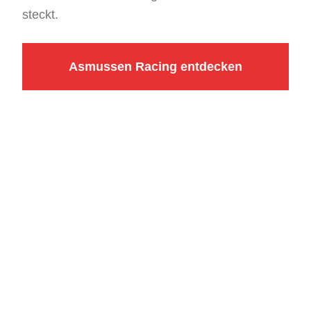
steckt.
Asmussen Racing entdecken
ÖFFNUNGSZEITEN
Montag
8:00 - 17:00 Uhr